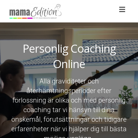
Toggl
naviga
Personlig Coaching
Online
Alla graviditeter och
återhämtningsperioder efter
förlossning är olika och med personlig
coaching tar vi hänsyn till dina
önskemål, förutsättningar och tidigare
erfarenheter när vi hjälper dig till bästa